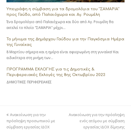
Υπεγράφη η σύμβαση για τα δρομολόγια του “ΣΑΜΑΡΙΑ”
προς Γαύδο, από Παλαιόχωρα και Αγ. Ρουμέλη
Ένα δρομολόγιο από Παλαιόχωρα και δύο από Αγ. Ρουμέλη θα
εκτελεί το πλοίο "ΣΑΜΑΡΙΑ" μέχρι…
Το μήνυμα της Δημάρχου Γαύδου για την Παγκόσμια Ημέρα
της Γυναίκας
8 Μαρτίου σήμερα και η ημέρα είναι αφιερωμένη στη γυναίκα! Και
ειδικότερα στη μνήμη των…
ΠΡΟΓΡΑΜΜΑ ΕΚΛΟΓΗΣ για τις Δημοτικές &
Περιφερειακές Εκλογές της 8ης Οκτωβρίου 2023
ΔΗΜΟΤΙΚΕΣ ΠΕΡΙΦΕΡΕΙΑΚΕΣ
previous
next
Ανακοίνωση για την
Ανακοίνωση για την πρόσληψη
post:
post:
πρόσληψη προσωπικού με
ενός ατόμου με σύμβαση
σύμβαση εργασίας ΙΔΟΧ
εργασίας ΙΔΟΧ δίμηνης