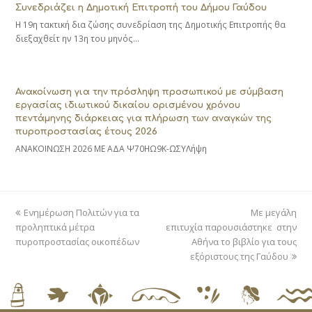
Συνεδριάζει η Δημοτική Επιτροπή του Δήμου Γαύδου
Η 19η τακτική δια ζώσης συνεδρίαση της Δημοτικής Επιτροπής θα
διεξαχθείτ ην 13η του μηνός…
Ανακοίνωση για την πρόσληψη προσωπικού με σύμβαση
εργασίας ιδιωτικού δικαίου ορισμένου χρόνου
πεντάμηνης διάρκειας για πλήρωση των αναγκών της
πυροπροστασίας έτους 2026
ΑΝΑΚΟΙΝΩΣΗ 2026 ΜΕ ΑΔΑ Ψ70ΗΩ9Κ-ΩΣΥΛήψη
previous
next
Ενημέρωση Πολιτών για τα
Με μεγάλη
post:
post:
προληπτικά μέτρα
επιτυχία παρουσιάστηκε στην
πυροπροστασίας οικοπέδων
Αθήνα το βιβλίο για τους
εξόριστους της Γαύδου