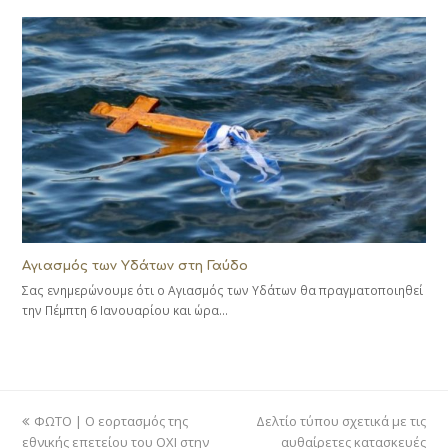
Αγιασμός των Υδάτων στη Γαύδο
Σας ενημερώνουμε ότι ο Αγιασμός των Υδάτων θα πραγματοποιηθεί
την Πέμπτη 6 Ιανουαρίου και ώρα…
previous
next
ΦΩΤΟ | Ο εορτασμός της
Δελτίο τύπου σχετικά με τις
post:
post:
εθνικής επετείου του ΟΧΙ στην
αυθαίρετες κατασκευές