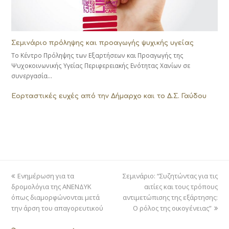
Σεμινάριο πρόληψης και προαγωγής ψυχικής υγείας
Το Κέντρο Πρόληψης των Εξαρτήσεων και Προαγωγής της
Ψυχοκοινωνικής Υγείας Περιφερειακής Ενότητας Χανίων σε
συνεργασία…
Εορταστικές ευχές από την Δήμαρχο και το Δ.Σ. Γαύδου
previous
next
Ενημέρωση για τα
Σεμινάριο: “Συζητώντας για τις
post:
post:
δρομολόγια της ΑΝΕΝΔΥΚ
αιτίες και τους τρόπους
όπως διαμορφώνονται μετά
αντιμετώπισης της εξάρτησης:
την άρση του απαγορευτικού
Ο ρόλος της οικογένειας”