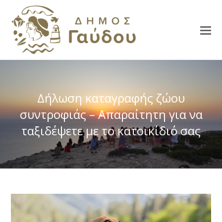
Δήλωση καταγραφής ζώου
συντροφιάς – Απαραίτητη για να
ταξιδέψετε με το κατοικίδιό σας