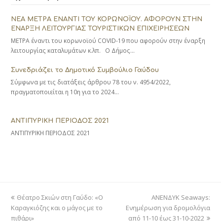
ΝΕΑ ΜΕΤΡΑ ΕΝΑΝΤΙ ΤΟΥ ΚΟΡΩΝΟΪΟΥ. ΑΦΟΡΟΥΝ ΣΤΗΝ
ΕΝΑΡΞΗ ΛΕΙΤΟΥΡΓΙΑΣ ΤΟΥΡΙΣΤΙΚΩΝ ΕΠΙΧΕΙΡΗΣΕΩΝ
ΜΕΤΡΑ έναντι του κορωνοϊού COVID-19 που αφορούν στην έναρξη
λειτουργίας καταλυμάτων κ.λπ. Ο Δήμος…
Συνεδριάζει το Δημοτικό Συμβούλιο Γαύδου
Σύμφωνα με τις διατάξεις άρθρου 78 του ν. 4954/2022,
πραγματοποιείται η 10η για το 2024…
ΑΝΤΙΠΥΡΙΚΗ ΠΕΡΙΟΔΟΣ 2021
ΑΝΤΙΠΥΡΙΚΗ ΠΕΡΙΟΔΟΣ 2021
previous
next
Θέατρο Σκιών στη Γαύδο: «Ο
ΑΝΕΝΔΥΚ Seaways:
post:
post:
Καραγκιόζης και ο μάγος με το
Ενημέρωση για δρομολόγια
πιθάρι»
από 11-10 έως 31-10-2022