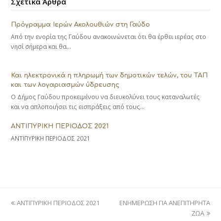
Σχετικά Άρθρα
Πρόγραμμα Ιερών Ακολουθιών στη Γαύδο
Από την ενορία της Γαύδου ανακοινώνεται ότι θα έρθει ιερέας στο
νησί σήμερα και θα…
Και ηλεκτρονικά η πληρωμή των δημοτικών τελών, του ΤΑΠ
και των λογαριασμών ύδρευσης
Ο Δήμος Γαύδου προκειμένου να διευκολύνει τους καταναλωτές
και να απλοποιήσει τις εισπράξεις από τους…
ΑΝΤΙΠΥΡΙΚΗ ΠΕΡΙΟΔΟΣ 2021
ΑΝΤΙΠΥΡΙΚΗ ΠΕΡΙΟΔΟΣ 2021
previous
next
ΑΝΤΙΠΥΡΙΚΗ ΠΕΡΙΟΔΟΣ 2021
ΕΝΗΜΕΡΩΣΗ ΓΙΑ ΑΝΕΠΙΤΗΡΗΤΑ
post:
post:
ΖΩΑ