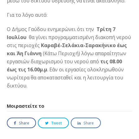
μέσω του δικτύου ύδρευσης να είναι ακατάλληλο.
Για το λόγο αυτό:
Ο Δήμος Γαύδου ενημερώνει ότι την
Τρίτη 7
Ιουλίου
θα γίνει προγραμματισμένη διακοπή νερού
στις περιοχές
Καραβέ-Σελάκια-Σαρακήνικο έως
και Άη Γιάννη
(Κάτω Περιοχή) λόγω απαραίτητων
εργασιών διαχωρισμού του νερού από
τις 08.00
έως τις 16.00μ.μ
. Εάν οι εργασίες ολοκληρωθούν
νωρίτερα θα αποκατασταθεί και η λειτουργία του
δικτύου.
Μοιραστείτε το
Share
Tweet
Share