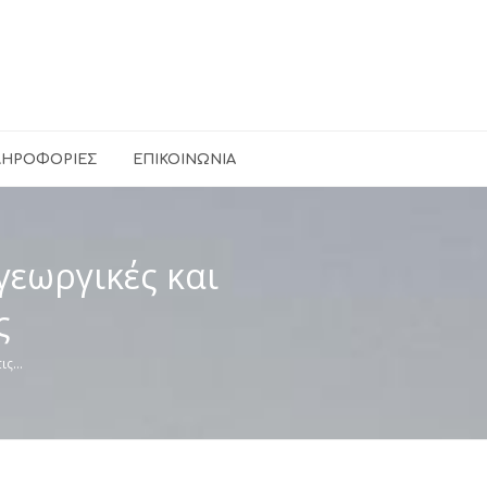
ΛΗΡΟΦΟΡΊΕΣ
ΕΠΙΚΟΙΝΩΝΊΑ
γεωργικές και
ς
τις…