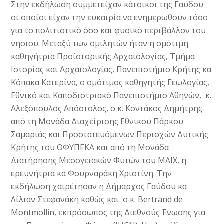
Στην εκδήλωση συμμετείχαν κάτοικοι της Γαύδου
οι οποίοι είχαν την ευκαιρία να ενημερωθούν τόσο
για το πολιτιστικό όσο και φυσικό περιβάλλον του
νησιού. Μεταξύ των ομιλητών ήταν η ομότιμη
καθηγήτρια Προϊστορικής Aρχαιολογίας, Tμήμα
Iστορίας και Aρχαιολογίας, Πανεπιστήμιο Kρήτης κα
Κόπακα Κατερίνα, ο ομότιμος καθηγητής Γεωλογίας,
Εθνικό και Καποδιστριακό Πανεπιστήμιο Αθηνών, κ.
Αλεξόπουλος Απόστολος, ο κ. Κοντάκος Δημήτρης
από τη Μονάδα Διαχείρισης Εθνικού Πάρκου
Σαμαριάς και Προστατευόμενων Περιοχών Δυτικής
Κρήτης του ΟΦΥΠΕΚΑ και από τη Μονάδα
Διατήρησης Μεσογειακών Φυτών του ΜΑΙΧ, η
ερευνήτρια κα Φουρναράκη Χριστίνη. Την
εκδήλωση χαιρέτησαν η Δήμαρχος Γαύδου κα
Λίλιαν Στεφανάκη καθώς και ο κ. Bertrand de
Montmollin, εκπρόσωπος της Διεθνούς Ένωσης για