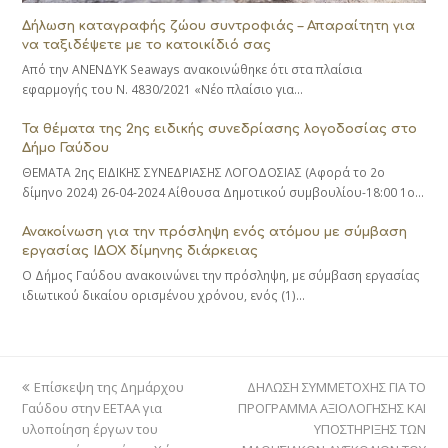
Δήλωση καταγραφής ζώου συντροφιάς – Απαραίτητη για
να ταξιδέψετε με το κατοικίδιό σας
Από την ΑΝΕΝΔΥΚ Seaways ανακοινώθηκε ότι στα πλαίσια
εφαρμογής του Ν. 4830/2021 «Νέο πλαίσιο για…
Τα θέματα της 2ης ειδικής συνεδρίασης λογοδοσίας στο
Δήμο Γαύδου
ΘΕΜΑΤΑ 2ης ΕΙΔΙΚΗΣ ΣΥΝΕΔΡΙΑΣΗΣ ΛΟΓΟΔΟΣΙΑΣ (Αφορά το 2o
δίμηνο 2024) 26-04-2024 Αίθουσα Δημοτικού συμβουλίου-18:00 1ο…
Ανακοίνωση για την πρόσληψη ενός ατόμου με σύμβαση
εργασίας ΙΔΟΧ δίμηνης διάρκειας
Ο Δήμος Γαύδου ανακοινώνει την πρόσληψη, με σύμβαση εργασίας
ιδιωτικού δικαίου ορισμένου χρόνου, ενός (1)…
previous
next
Επίσκεψη της Δημάρχου
ΔΗΛΩΣΗ ΣΥΜΜΕΤΟΧΗΣ ΓΙΑ ΤΟ
post:
post:
Γαύδου στην ΕΕΤΑΑ για
ΠΡΟΓΡΑΜΜΑ ΑΞΙΟΛΟΓΗΣΗΣ ΚΑΙ
υλοποίηση έργων του
ΥΠΟΣΤΗΡΙΞΗΣ ΤΩΝ