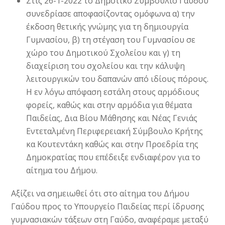
Στις 26-1-2022 το Δημοτικό Συμβούλιο Γαύδου
συνεδρίασε αποφασίζοντας ομόφωνα α) την
έκδοση θετικής γνώμης για τη δημιουργία
Γυμνασίου, β) τη στέγαση του Γυμνασίου σε
χώρο του Δημοτικού Σχολείου και γ) τη
διαχείριση του σχολείου και την κάλυψη
λειτουργικών του δαπανών από ιδίους πόρους.
Η εν λόγω απόφαση εστάλη στους αρμόδιους
φορείς, καθώς και στην αρμόδια για θέματα
Παιδείας, Δια Βίου Μάθησης και Νέας Γενιάς
Εντεταλμένη Περιφερειακή Σύμβουλο Κρήτης
κα Κουτεντάκη καθώς και στην Προεδρία της
Δημοκρατίας που επέδειξε ενδιαφέρον για το
αίτημα του Δήμου.
Αξίζει να σημειωθεί ότι στο αίτημα του Δήμου
Γαύδου προς το Υπουργείο Παιδείας περί ίδρυσης
γυμνασιακών τάξεων στη Γαύδο, αναφέραμε μεταξύ