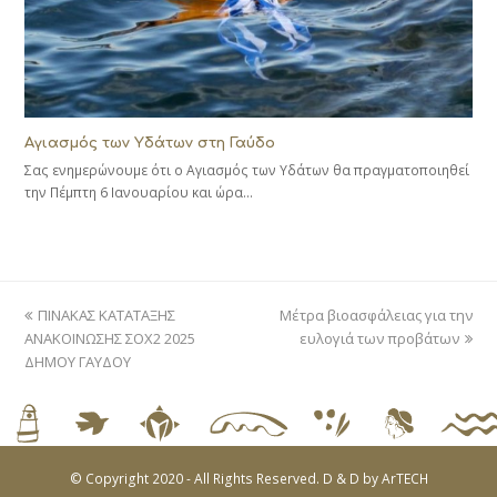
Αγιασμός των Υδάτων στη Γαύδο
Σας ενημερώνουμε ότι ο Αγιασμός των Υδάτων θα πραγματοποιηθεί
την Πέμπτη 6 Ιανουαρίου και ώρα…
previous
next
ΠΙΝΑΚΑΣ ΚΑΤΑΤΑΞΗΣ
Μέτρα βιοασφάλειας για την
post:
post:
ΑΝΑΚΟΙΝΩΣΗΣ ΣΟΧ2 2025
ευλογιά των προβάτων
ΔΗΜΟΥ ΓΑΥΔΟΥ
© Copyright 2020 - All Rights Reserved. D & D by
ArTECH