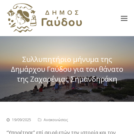
Συλλυπητήριο μήνυμα της
Δημάρχου Γαύδου για τον θάνατο
της Ζαχαρένιας Σημανδηράκη
19/09/2025
Ανακοινώσεις
“Υπηρέτησε” επί σειρά ετών την ιστορία και τον