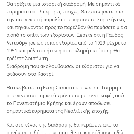
Θα τρέξετε μια ιστορική διαδρομή. Με σημαντικά
ευρήματα από διάφορες εποχές. Θα ξεκινήσετε από
την πιο γνωστή παραλία του νησιού το Σαρακήνικο,
και πηγαίνοντας προς το παρελθόν θα περάσετε μ έ σ
α από το σπίτι των εξορίστων. Ξέρετε ότι η Γαύδος
λειτούργησε ως τόπος εξορίας από το 1929 μέχρι το
1951 και μάλιστα ήταν η πιο σκληρή εκτόπιση. Θα
τρέξετε λοιπόν τη
διαδρομή που ακολουθούσαν οι εξόριστοι για να
φτάσουν στο Καστρί.
Θα ανέβετε στη θέση Σιόπατα του λόφου Τσιρμιρί
που γίνονται –αρκετά χρόνια τώρα- ανασκαφές από
το Πανεπιστήμιο Κρήτης και έχουν αποδώσει
σημαντικά ευρήματα της Νεολιθικής εποχής.
Και στο τέλος της διαδρομής θα περάσετε από το
πανέμορφο δάσος… με αμμοθίνες και κέδρους, εδώ