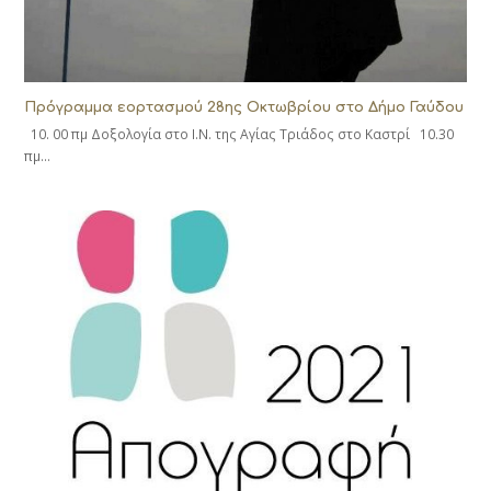
Πρόγραμμα εορτασμού 28ης Οκτωβρίου στο Δήμο Γαύδου
10. 00 πμ Δοξολογία στο Ι.Ν. της Αγίας Τριάδος στο Καστρί 10.30
πμ…