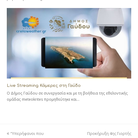
Live Streaming Κάμερες στη Γαύδο
Ο Δήμος Γαύδου σε συνεργασία και με τη βοήθεια της εθελοντικής
ομάδας meteokrites προμηθεύτηκε και…
previous
next
“Υπερήφανοι που
Προκήρυξη 4ης Γιορτής