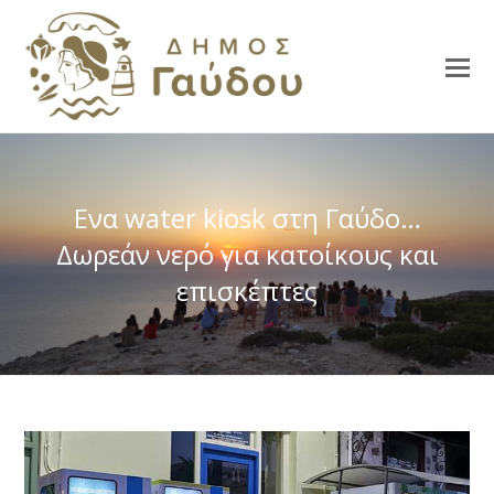
Ενα water kiosk στη Γαύδο…
Δωρεάν νερό για κατοίκους και
επισκέπτες