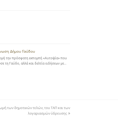
νωση Δήμου Γαύδου
ρμή την πρόσφατη εκπομπή «Αυτοψία» που
ε τη Γαύδο, αλλά και δελτία ειδήσεων με…
ωμή των δημοτικών τελών, του ΤΑΠ και των
λογαριασμών ύδρευσης