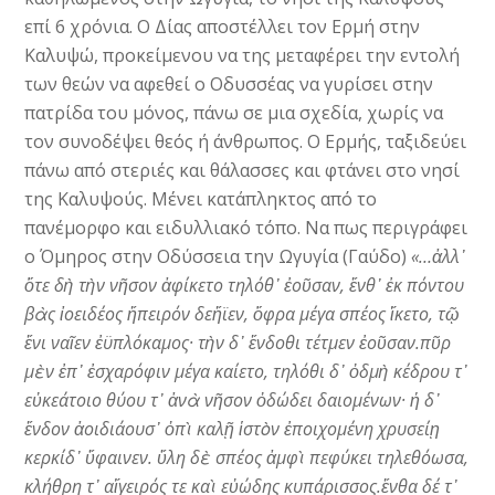
επί 6 χρόνια. Ο Δίας αποστέλλει τον Ερμή στην
Καλυψώ, προκείμενου να της μεταφέρει την εντολή
των θεών να αφεθεί ο Οδυσσέας να γυρίσει στην
πατρίδα του μόνος, πάνω σε μια σχεδία, χωρίς να
τον συνοδέψει θεός ή άνθρωπος. Ο Ερμής, ταξιδεύει
πάνω από στεριές και θάλασσες και φτάνει στο νησί
της Καλυψούς. Μένει κατάπληκτος από το
πανέμορφο και ειδυλλιακό τόπο. Να πως περιγράφει
ο Όμηρος στην Οδύσσεια την Ωγυγία (Γαύδο)
«…ἀλλ᾽
ὅτε δὴ τὴν νῆσον ἀφίκετο τηλόθ᾽ ἐοῦσαν, ἔνθ᾽ ἐκ πόντου
βὰς ἰοειδέος ἤπειρόν δεἤϊεν, ὄφρα μέγα σπέος ἵκετο, τῷ
ἔνι ναῖεν ἐϋπλόκαμος· τὴν δ᾽ ἔνδοθι τέτμεν ἐοῦσαν.πῦρ
μὲν ἐπ᾽ ἐσχαρόφιν μέγα καίετο, τηλόθι δ᾽ ὀδμὴ κέδρου τ᾽
εὐκεάτοιο θύου τ᾽ ἀνὰ νῆσον ὀδώδει δαιομένων· ἡ δ᾽
ἔνδον ἀοιδιάουσ᾽ ὀπὶ καλῇ ἱστὸν ἐποιχομένη χρυσείῃ
κερκίδ᾽ ὕφαινεν. ὕλη δὲ σπέος ἀμφὶ πεφύκει τηλεθόωσα,
κλήθρη τ᾽ αἴγειρός τε καὶ εὐώδης κυπάρισσος.ἔνθα δέ τ᾽