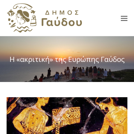
Η «ακριτική» της Ευρώπης Γαύδος