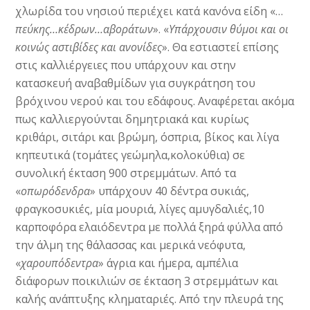
χλωρίδα του νησιού περιέχει κατά κανόνα είδη «…
πεύκης…κέδρων…αβοράτων
». «
Υπάρχουσιν θύμοι και οι
κοινώς αστιβίδες και ανονίδες
». Θα εστιαστεί επίσης
στις καλλιέργειες που υπάρχουν και στην
κατασκευή αναβαθμίδων για συγκράτηση του
βρόχινου νερού και του εδάφους. Αναφέρεται ακόμα
πως καλλιεργούνται δημητριακά και κυρίως
κριθάρι, σιτάρι και βρώμη, όσπρια, βίκος και λίγα
κηπευτικά (τομάτες γεώμηλα,κολοκύθια) σε
συνολική έκταση 900 στρεμμάτων. Από τα
«
οπωρόδενδρα
» υπάρχουν 40 δέντρα συκιάς,
φραγκοσυκιές, μία μουριά, λίγες αμυγδαλιές,10
καρποφόρα ελαιόδεντρα με πολλά ξηρά φύλλα από
την άλμη της θάλασσας και μερικά νεόφυτα,
«
χαρουπόδεντρα
» άγρια και ήμερα, αμπέλια
διάφορων ποικιλιών σε έκταση 3 στρεμμάτων και
καλής ανάπτυξης κληματαριές. Από την πλευρά της