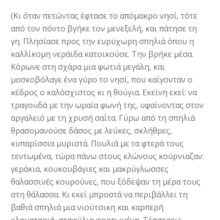
(Κι όταν πετώντας έφτασε το απόμακρο νησί, τότε
από τον πόντο βγήκε τον μενεξελή, και πάτησε τη
γη. Πλησίασε προς την ευρύχωρη σπηλιά όπου η
καλλίκομη νεράιδα κατοικούσε. Την βρήκε μέσα.
Κόρωνε στη σχάρα μια φωτιά μεγάλη, και
μοσκοβόλαγε ένα γύρο το νησί, που καίγονταν ο
κέδρος ο καλόσχιστος κι η θούγια. Εκείνη εκεί: να
τραγουδά με την ωραία φωνή της, υφαίνοντας στον
αργαλειό με τη χρυσή σαΐτα. Γύρω από τη σπηλιά
θρασομανούσε δάσος με λεύκες, σκλήθρες,
κυπαρίσσια μυριστά. Πουλιά με τα φτερά τους
τεντωμένα, τώρα πάνω στους κλώνους κούρνιαζαν:
γεράκια, κουκουβάγιες και μακρύγλωσσες
θαλασσινές κουρούνες, που ξόδεψαν τη μέρα τους
στη θάλασσα. Κι εκεί μπροστά να περιβάλλει τη
βαθιά σπηλιά μια νιούτσικη και καρπερή