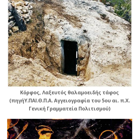
Κόρφος, Λαξευτός θαλαμοειδής τάφος
(πηγήΥ.ΠΑΙ.Θ.Π.Α. Αγγειογραφία του 5ου αι. π.X.
Γενική Γραμματεία Πολιτισμού)