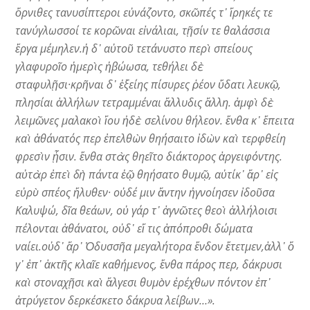
ὄρνιθες τανυσίπτεροι εὐνάζοντο, σκῶπές τ᾽ ἴρηκές τε
τανύγλωσσοί τε κορῶναι εἰνάλιαι, τῇσίν τε θαλάσσια
ἔργα μέμηλεν.ἡ δ᾽ αὐτοῦ τετάνυστο περὶ σπείους
γλαφυροῖο ἡμερὶς ἡβώωσα, τεθήλει δὲ
σταφυλῇσι·κρῆναι δ᾽ ἑξείης πίσυρες ῥέον ὕδατι λευκῷ,
πλησίαι ἀλλήλων τετραμμέναι ἄλλυδις ἄλλη. ἀμφὶ δὲ
λειμῶνες μαλακοὶ ἴου ἠδὲ σελίνου θήλεον. ἔνθα κ᾽ ἔπειτα
καὶ ἀθάνατός περ ἐπελθὼν θηήσαιτο ἰδὼν καὶ τερφθείη
φρεσὶν ᾗσιν. ἔνθα στὰς θηεῖτο διάκτορος ἀργειφόντης.
αὐτὰρ ἐπεὶ δὴ πάντα ἑῷ θηήσατο θυμῷ, αὐτίκ᾽ ἄρ᾽ εἰς
εὐρὺ σπέος ἤλυθεν· οὐδέ μιν ἄντην ἠγνοίησεν ἰδοῦσα
Καλυψώ, δῖα θεάων, οὐ γάρ τ᾽ ἀγνῶτες θεοὶ ἀλλήλοισι
πέλονται ἀθάνατοι, οὐδ᾽ εἴ τις ἀπόπροθι δώματα
ναίει.οὐδ᾽ ἄρ᾽ Ὀδυσσῆα μεγαλήτορα ἔνδον ἔτετμεν,ἀλλ᾽ ὅ
γ᾽ ἐπ᾽ ἀκτῆς κλαῖε καθήμενος, ἔνθα πάρος περ, δάκρυσι
καὶ στοναχῇσι καὶ ἄλγεσι θυμὸν ἐρέχθων πόντον ἐπ᾽
ἀτρύγετον δερκέσκετο δάκρυα λείβων…».