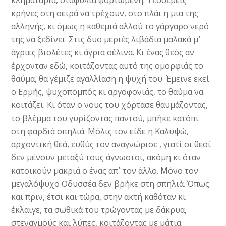
κληματαριά, σταφύλια φορτωμένη. Τέσσερεις
κρήνες στη σειρά να τρέχουν, στο πλάι η μια της
αλληνής, κι όμως η καθεμιά αλλού το γάργαρο νερό
της να ξεδίνει. Στις δυο μεριές λιβάδια μαλακά μ᾽
άγριες βιολέτες κι άγρια σέλινα. Κι ένας θεός αν
έρχονταν εδώ, κοιτάζοντας αυτό της ομορφιάς το
θαύμα, θα γέμιζε αγαλλίαση η ψυχή του. Έμεινε εκεί
ο Ερμής, ψυχοπομπός κι αργοφονιάς, το θαύμα να
κοιτάζει. Κι όταν ο νους του χόρτασε θαυμάζοντας,
το βλέμμα του γυρίζοντας παντού, μπήκε κατόπι
στη φαρδιά σπηλιά. Μόλις τον είδε η Καλυψώ,
αρχοντική θεά, ευθύς τον αναγνώρισε , γιατί οι θεοί
δεν μένουν μεταξύ τους άγνωστοι, ακόμη κι όταν
κατοικούν μακριά ο ένας απ᾽ τον άλλο. Μόνο τον
μεγαλόψυχο Οδυσσέα δεν βρήκε στη σπηλιά. Όπως
και πριν, έτσι και τώρα, στην ακτή καθόταν κι
έκλαιγε, τα σωθικά του τρώγοντας με δάκρυα,
στεναγμούς και λύπες, κοιτάζοντας με μάτια