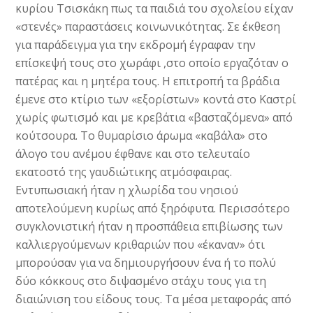
κυρίου Τσισκάκη πως τα παιδιά του σχολείου είχαν
«στενές» παραστάσεις κοινωνικότητας. Σε έκθεση
για παράδειγμα για την εκδρομή έγραφαν την
επίσκεψή τους στο χωράφι ,στο οποίο εργαζόταν ο
πατέρας και η μητέρα τους. Η επιτροπή τα βράδια
έμενε στο κτίριο των «εξορίστων» κοντά στο Καστρί
χωρίς φωτισμό και με κρεβάτια «βασταζόμενα» από
κούτσουρα. Το θυμαρίσιο άρωμα «καβάλα» στο
άλογο του ανέμου έφθανε και στο τελευταίο
εκατοστό της γαυδιώτικης ατμόσφαιρας.
Εντυπωσιακή ήταν η χλωρίδα του νησιού
αποτελούμενη κυρίως από ξηρόφυτα. Περισσότερο
συγκλονιστική ήταν η προσπάθεια επιβίωσης των
καλλιεργούμενων κριθαριών που «έκαναν» ότι
μπορούσαν για να δημιουργήσουν ένα ή το πολύ
δύο κόκκους στο διψασμένο στάχυ τους για τη
διαιώνιση του είδους τους. Τα μέσα μεταφοράς από