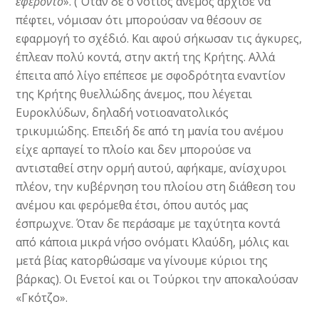
ἐφέροντο
». ( Όταν δε ο νότιος άνεμος άρχισε να
πέφτει, νόμισαν ότι μπορούσαν να θέσουν σε
εφαρμογή το σχέδιό. Και αφού σήκωσαν τις άγκυρες,
έπλεαν πολύ κοντά, στην ακτή της Κρήτης. Αλλά
έπειτα από λίγο επέπεσε με σφοδρότητα εναντίον
της Κρήτης θυελλώδης άνεμος, που λέγεται
Ευροκλύδων, δηλαδή νοτιοανατολικός
τρικυμιώδης. Επειδή δε από τη μανία του ανέμου
είχε αρπαγεί το πλοίο και δεν μπορούσε να
αντισταθεί στην ορμή αυτού, αφήκαμε, ανίσχυροι
πλέον, την κυβέρνηση του πλοίου στη διάθεση του
ανέμου και φερόμεθα έτσι, όπου αυτός μας
έσπρωχνε. Όταν δε περάσαμε με ταχύτητα κοντά
από κάποια μικρά νήσο ονόματι Κλαύδη, μόλις και
μετά βίας κατορθώσαμε να γίνουμε κύριοι της
βάρκας). Οι Ενετοί και οι Τούρκοι την αποκαλούσαν
«Γκότζο».