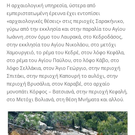
Η αρχαιολογική υπηρεσία, ύστερα από
εμπεριστατωμένη έρευνα έχει εντοπίσει
«αρχαιολογικές θέσεις» στις περιοχές Σαρακήνικο,
γύρω από την εκκλησία και στην παραλία του Αγίου
Ιωάννη ,στον όρμο του Λαυρακά, στο Κεδροδάσος,
στην εκκλησία του Αγίου Νικολάου, στο μετόχι
Χαμουργειό, το ρέμα του Κεδρέ, στον λόφο Κεφάλα,
στο ρέμα του Αγίου Παύλου, στο λόφο Κάβο, στο
λόφο Σελλάκια, στον Άγιο Γεώργιο, στην περιοχή
Σπιτάκι, στην περιοχή Καπουρή το αυλόχι, στην
περιοχή Βρυσάλια, στον Καραβέ, στο αρχαίο
μονοπάτι Κόρφος – Βατσιανά, στην περιοχή Κεφαλή,
στο Μετόχι Βολιανά, στη θέση Μνήματα και αλλού.