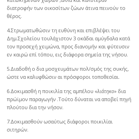
κατωκημένων χώρων ,αλλά και καλυτέραν
διατροφήν των οικοσίτων ζώων άτινα πεινούν το
θέρος.
4.Στρωματωθώσιν τη ευθύνη και επιβλέψει του
Δημ.Σχολείου τουλάχιστον 3 οκάδαι αμύγδαλα κατά
τον προσεχή χειμώνα, προς διανομήν και φύτευσιν
εν καιρώ επί τόπου, εις διάφορα σημεία της νήσου.
5.Διαδοθή ο δια μοσχευμάτων πολ/σμός της συκής,
ώστε να καλυφθώσιν αι πρόσφοροι τοποθεσίαι.
6.Δοκιμασθή η ποικιλία της αμπέλου «
λιάτηκο
» δια
πρώϊμον παραγωγήν .Τούτο δύναται να αποβεί πηγή
πλούτου δια την νήσον.
7.Δοκιμασθούν ωσαύτως διάφοροι ποικιλίαι
σιτηρών.