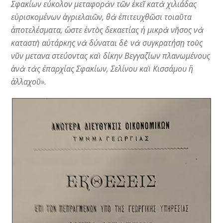
Σφακίων εύκολον μεταφορὰν τῶν ἐκεῖ κατὰ χιλιάδας
εὑρισκομένων ἀγριελαιῶν, θὰ ἐπιτευχθῶσι τοιαῦτα
ἀποτελέσματα, ὥστε ἐντὸς δεκαετίας ἡ μικρὰ νῆσος νὰ
καταστὴ αὐτάρκης νὰ δύναται δὲ νὰ συγκρατήσῃ τοὺς
νῦν μετανα στεύοντας καὶ δίκην Βεγγαζίων πλανωμένους
ἀνὰ τὰς ἐπαρχίας Σφακίων, Σελίνου καὶ Κισσάμου ἢ
ἀλλαχοῦ».