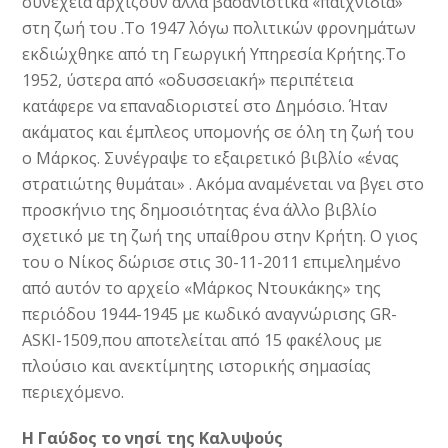
συνέχεια αρχίζουν άλλα βασανιστικά «παιχνίδια»
στη ζωή του .Το 1947 λόγω πολιτικών φρονημάτων
εκδιώχθηκε από τη Γεωργική Υπηρεσία Κρήτης.Το
1952, ύστερα από «οδυσσειακή» περιπέτεια
κατάφερε να επαναδιοριστεί στο Δημόσιο. Ήταν
ακάματος και έμπλεος υπομονής σε όλη τη ζωή του
ο Μάρκος. Συνέγραψε το εξαιρετικό βιβλίο «ένας
στρατιώτης θυμάται» . Ακόμα αναμένεται να βγει στο
προσκήνιο της δημοσιότητας ένα άλλο βιβλίο
σχετικό με τη ζωή της υπαίθρου στην Κρήτη. Ο γιος
του ο Νίκος δώρισε στις 30-11-2011 επιμελημένο
από αυτόν το αρχείο «Μάρκος Ντουκάκης» της
περιόδου 1944-1945 με κωδικό αναγνώρισης GR-
ASKI-1509,που αποτελείται από 15 φακέλους με
πλούσιο και ανεκτίμητης ιστορικής σημασίας
περιεχόμενο.
Η Γαύδος το νησί της Καλυψούς