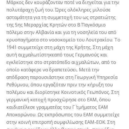
Μάρκος δεν κουράζονταν ποτέ να διηγείται για την
πολυτάραχη ζωή του. Ώρες ολόκληρες μιλούσε
ασταμάτητα για τη συμμετοχή του ως στρατιώτης
της 5ης Μεραρχίας Κρητών στο Β΄ Παγκόσµιο
πόλεμο στην Αλβανία και για τη νοσηλεία του από
κρυοπαγήματα στο νοσοκομείο του Λουτρακίου. Το
1941 συμμετείχε στη μάχη της Κρήτης. Στη μάχη
αυτή αιχμαλωτίστηκεαπό τους Γερμανούς και
εγκλείστηκε στο στρατόπεδο αιχμαλώτων, από το
οποίο κατάφερε να δραπετεύσει. Μετά την
απόδραση παρουσιάστηκε στη Γεωργική Υπηρεσία
Ρεθύμνου, όπου εργαζόταν πριν την κήρυξη του
πολέμου και διορίστηκε Κοινοτικός Γεωπόνος. Στη
γερμανική κατοχή προσχώρησε στο ΕΑΜ, όπου
καιδιατέλεσε γραμματέας του Γ΄ τμήματος ΕΑΜ
Αποκορώνου. Ως εκπρόσωπος του ΕΑΜ συμμετείχε
στην κοινή επιτροπή συμφιλίωσης ΕΑΜ-ΕΟΚ. Στη