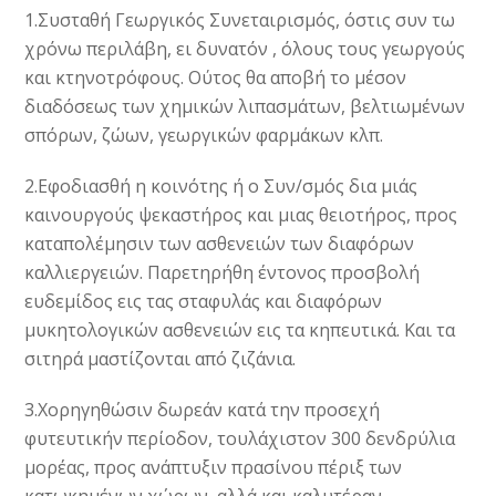
1.Συσταθή Γεωργικός Συνεταιρισμός, όστις συν τω
χρόνω περιλάβη, ει δυνατόν , όλους τους γεωργούς
και κτηνοτρόφους. Ούτος θα αποβή το μέσον
διαδόσεως των χημικών λιπασμάτων, βελτιωμένων
σπόρων, ζώων, γεωργικών φαρμάκων κλπ.
2.Εφοδιασθή η κοινότης ή ο Συν/σμός δια μιάς
καινουργούς ψεκαστήρος και μιας θειοτήρος, προς
καταπολέμησιν των ασθενειών των διαφόρων
καλλιεργειών. Παρετηρήθη έντονος προσβολή
ευδεμίδος εις τας σταφυλάς και διαφόρων
μυκητολογικών ασθενειών εις τα κηπευτικά. Και τα
σιτηρά μαστίζονται από ζιζάνια.
3.Χορηγηθώσιν δωρεάν κατά την προσεχή
φυτευτικήν περίοδον, τουλάχιστον 300 δενδρύλια
μορέας, προς ανάπτυξιν πρασίνου πέριξ των