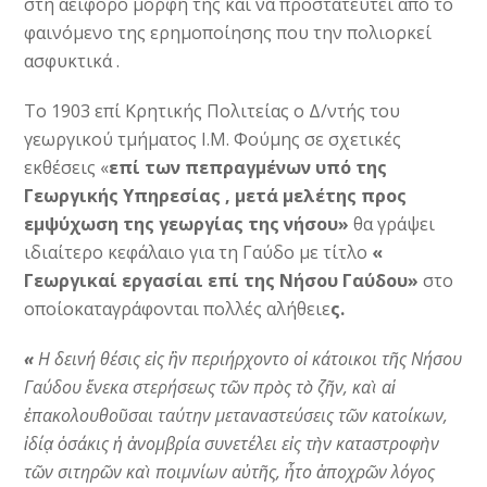
στη αειφόρο μορφή της και να προστατευτεί από το
φαινόμενο της ερημοποίησης που την πολιορκεί
ασφυκτικά .
Το 1903 επί Κρητικής Πολιτείας ο Δ/ντής του
γεωργικού τμήματος Ι.Μ. Φούμης σε σχετικές
εκθέσεις «
επί των πεπραγμένων υπό της
Γεωργικής Υπηρεσίας , μετά μελέτης προς
εμψύχωση της γεωργίας της νήσου»
θα γράψει
ιδιαίτερο κεφάλαιο για τη Γαύδο με τίτλο
«
Γεωργικαί εργασίαι επί της Νήσου Γαύδου»
στο
οποίοκαταγράφονται πολλές αλήθειε
ς.
«
Η δεινή θέσις εἰς ἣν περιήρχοντο οἱ κάτοικοι τῆς Νήσου
Γαύδου ἕνεκα στερήσεως τῶν πρὸς τὸ ζῆν, καὶ αἱ
ἐπακολουθοῦσαι ταύτην μεταναστεύσεις τῶν κατοίκων,
ἰδίᾳ ὁσάκις ἡ ἀνομβρία συνετέλει εἰς τὴν καταστροφὴν
τῶν σιτηρῶν καὶ ποιμνίων αὐτῆς, ἦτο ἀποχρῶν λόγος