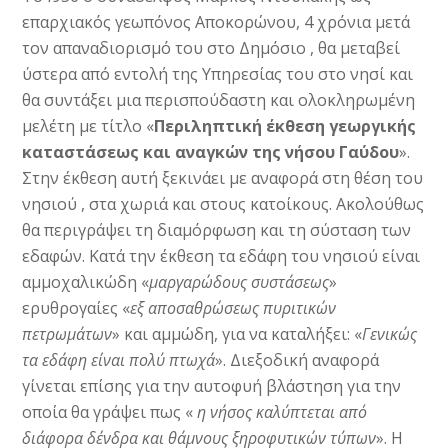
επαρχιακός γεωπόνος Αποκορώνου, 4 χρόνια μετά
τον απαναδιορισμό του στο Δημόσιο , θα μεταβεί
ύστερα από εντολή της Υπηρεσίας του στο νησί και
θα συντάξει μια περισπούδαστη και ολοκληρωμένη
μελέτη με τίτλο «
Περιληπτική έκθεση γεωργικής
καταστάσεως και αναγκών της νήσου Γαύδου
».
Στην έκθεση αυτή ξεκινάει με αναφορά στη θέση του
νησιού , στα χωριά και στους κατοίκους. Ακολούθως
θα περιγράψει τη διαμόρφωση και τη σύσταση των
εδαφών. Κατά την έκθεση τα εδάφη του νησιού είναι
αμμοχαλικώδη «
μαργαρώδους συστάσεως
»
ερυθρογαίες «
εξ αποσαθρώσεως πυριτικών
πετρωμάτων
» και αμμώδη, για να καταλήξει: «
Γενικώς
τα εδάφη είναι πολύ πτωχά
». Διεξοδική αναφορά
γίνεται επίσης για την αυτοφυή βλάστηση για την
οποία θα γράψει πως «
η νήσος καλύπτεται από
διάφορα δένδρα και θάμνους ξηροφυτικών τύπων
». Η