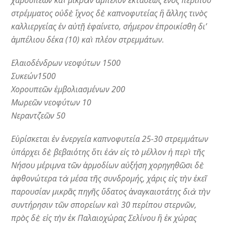
χαρουπεῶν καὶ μικρὰν ἄμπελον ἐκτάσεως ἑνὸς περίπου
στρέμματος οὐδὲ ἴχνος δὲ καπνοφυτείας ἢ ἄλλης τινὸς
καλλιεργείας ἐν αὐτῇ ἐφαίνετο, σήμερον ἐπροικίσθη δι’
ἀμπέλιου δέκα (10) καὶ πλέον στρεμμάτων.
Ελαιοδένδρων νεοφύτων 1500
Συκεών1500
Χορουπεῶν ἐμβολιασμένων 200
Μωρεῶν νεοφύτων 10
Νεραντζεῶν 50
Εὑρίσκεται ἐν ἐνεργεία καπνοφυτεία 25-30 στρεμμάτων
ὑπάρχει δὲ βεβαιότης ὅτι ἐὰν εἰς τὸ μέλλον ἡ περὶ τῆς
Νήσου μέριμνα τῶν ἁρμοδίων αὐξήση χορηγηθῶσι δὲ
ἀφθονώτερα τὰ μέσα τῆς συνδρομής, χάρις εἰς τὴν ἐκεῖ
παρουσίαν μικρᾶς πηγῆς ὕδατος ἀναγκαιοτάτης διὰ τὴν
συντήρησιν τῶν σπορείων καὶ 30 περίπου στερνῶν,
πρὸς δὲ εἰς τὴν ἐκ Παλαιοχώρας Σελίνου ἢ ἐκ χώρας