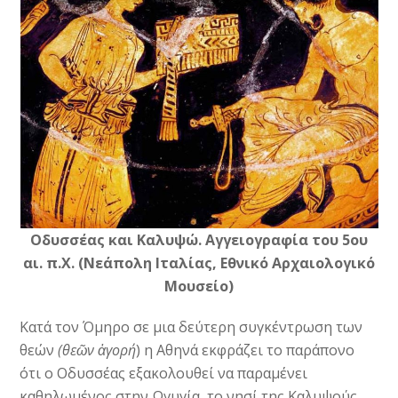
Οδυσσέας και Kαλυψώ. Αγγειογραφία του 5ου
αι. π.X. (Nεάπολη Iταλίας,
Εθνικό Αρχαιολογικό
Mουσείο)
Κατά τον Όμηρο σε μια δεύτερη συγκέντρωση των
θεών
(θεῶν ἀγορή
) η Αθηνά εκφράζει το παράπονο
ότι ο Οδυσσέας εξακολουθεί να παραμένει
καθηλωμένος στην Ωγυγία, το νησί της Καλυψούς