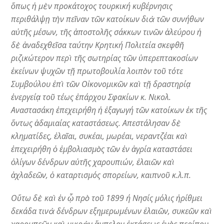
ὅπως ἡ μὲν προκάτοχος τουρκική κυβέρνησις
περιθάλψῃ τὴν πεῖναν τῶν κατοίκων διὰ τῶν συνήθων
αὐτῆς μέσων, τῆς ἀποστολῆς σάκκων τινῶν ἀλεύρου ἡ
δὲ ἀναδεχθεῖσα ταύτην Κρητική Πολιτεία σκεφθῆ
ριζικώτερον περὶ τῆς σωτηρίας τῶν ὑπερεπτακοσίων
ἐκείνων ψυχῶν τῇ πρωτοβουλία λοιπὸν τοῦ τότε
Συμβούλου ἐπὶ τῶν Οἰκονομικῶν καὶ τῇ δραστηρίᾳ
ἐνεργείᾳ τοῦ τέως ἐπάρχου Σφακίων κ. Νικολ.
Αναστασάκη ἐπεχειρήθη ἡ ἐξαγωγή τῶν κατοίκων ἐκ τῆς
ὄντως ἀδαμιαίας καταστάσεως. Απεστάλησαν δὲ
κληματίδες, ἐλαῖαι, συκέαι, μωρέαι, νεραντζέαι καὶ
ἐπεχειρήθη ὁ ἐμβολιασμὸς τῶν ἐν ἀγρία καταστάσει
ὀλίγων δένδρων αὐτῆς χαρουπιών, ἐλαιῶν καὶ
ἀχλαδεῶν, ὁ καταρτισμός σπορείων, καιπνοῦ κ.λ.π.
Οὕτω δὲ καὶ ἐν ᾧ πρὸ τοῦ 1899 ή Νησίς μόλις ἠρίθμει
δεκάδα τινὰ δένδρων εξημερωμένων ἐλαιῶν, συκεῶν καὶ