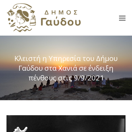
Κλειστή η Υπηρεσία του Δήμου
Γαύδου στα Χανιά σε ένδειξη
πένθους στις 9/9/2021