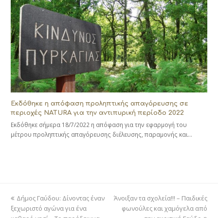
Εκδόθηκε η απόφαση προληπτικής απαγόρευσης σε
περιοχές NATURA για την αντιπυρική περίοδο 2022
Εκδόθηκε σήμερα 18/7/2022 η απόφαση για την εφαρμογή του
μέτρου προληπτικής απαγόρευσης διέλευσης, παραμονής και…
previous
next
Δήμος Γαύδου: Δίνοντας έναν
Άνοιξαν τα σχολεία!!! – Παιδικές
post:
post:
ξεχωριστό αγώνα για ένα
φωνούλες και χαμόγελα από