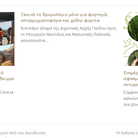
Ξεκινά το δρομολόγιο μόνο για φορτηγά,
απορριμματοφόρα και χύδην φορτία
Ένα πάγιο αίτημα της Δημοτικής Αρχής Γαύδου προς
το Υπουργείο Ναυτιλίας και Νησιωτικής Πολιτικής
ικανοποιείται…
τό
Ενημέ
δειγμα
σφαλμά
αντιρρ
 ένα εκ
Σύμφωνα
καλούντ
στη Δ/
next
ρού από την Διεύθυνση
“Η έκθεση τ