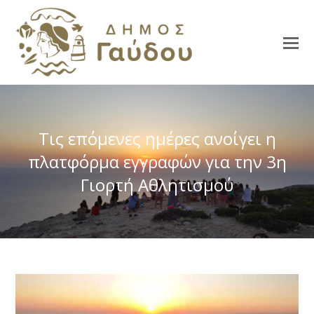
Τις επόμενες ημέρες ανοίγει η
πλατφόρμα εγγραφών για την 3η
Γιορτή Αθλητισμού