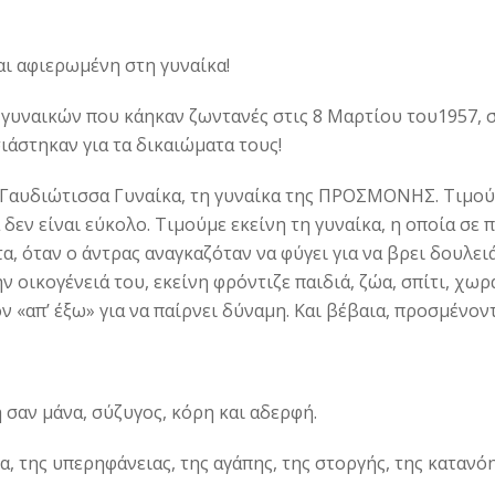
αι αφιερωμένη στη γυναίκα!
 γυναικών που κάηκαν ζωντανές στις 8 Μαρτίου του1957, 
ιάστηκαν για τα δικαιώματα τους!
η Γαυδιώτισσα Γυναίκα, τη γυναίκα της ΠΡΟΣΜΟΝΗΣ. Τιμού
δεν είναι εύκολο. Τιμούμε εκείνη τη γυναίκα, η οποία σε 
, όταν ο άντρας αναγκαζόταν να φύγει για να βρει δουλειά
ν οικογένειά του, εκείνη φρόντιζε παιδιά, ζώα, σπίτι, χωρ
ν «απ’ έξω» για να παίρνει δύναμη. Και βέβαια, προσμένον
 σαν μάνα, σύζυγος, κόρη και αδερφή.
, της υπερηφάνειας, της αγάπης, της στοργής, της κατανό