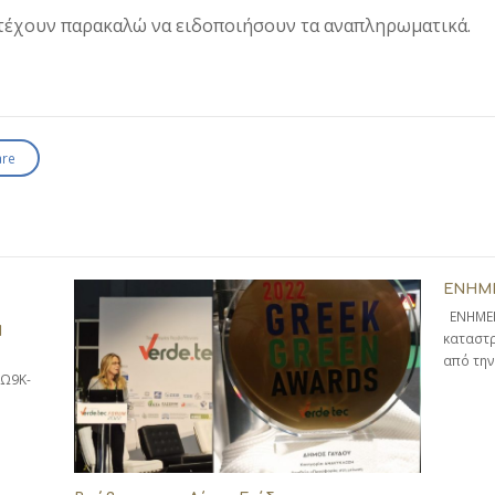
ετέχουν παρακαλώ να ειδοποιήσουν τα αναπληρωματικά.
are
ΕΝΗΜΕ
ΕΝΗΜΕΡΩ
Ν
καταστρ
από τη
ΖΩ9Κ-